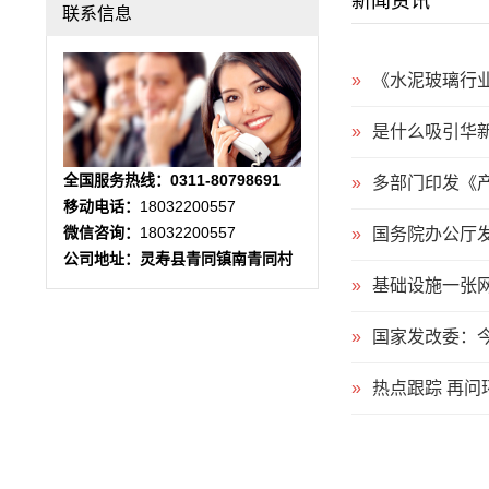
新闻资讯
联系信息
»
《水泥玻璃行业
»
是什么吸引华
全国服务热线：0311-80798691
»
多部门印发《
移动电话：
18032200557
微信咨询：
18032200557
»
国务院办公厅
公司地址：灵寿县青同镇南青同村
»
基础设施一张网
»
国家发改委：今
»
热点跟踪 再