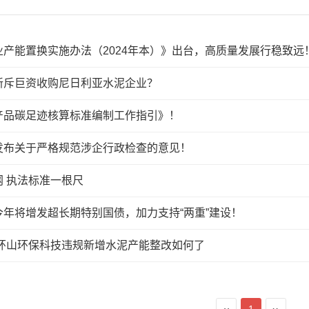
产能置换实施办法（2024年本）》出台，高质量发展行稳致远
新斥巨资收购尼日利亚水泥企业？
产品碳足迹核算标准编制工作指引》！
发布关于严格规范涉企行政检查的意见！
 执法标准一根尺
年将增发超长期特别国债，加力支持“两重”建设！
问环山环保科技违规新增水泥产能整改如何了
‹‹
1
››